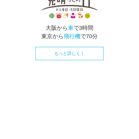
大阪から
車
で3時間
東京から
飛行機
で70分
もっと詳しく！